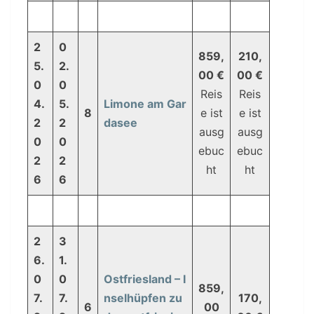
2
0
859,
210,
5.
2.
00 €
00 €
0
0
Reis
Reis
4.
5.
Limone am Gar
8
e ist
e ist
2
2
dasee
ausg
ausg
0
0
ebuc
ebuc
2
2
ht
ht
6
6
2
3
6.
1.
0
0
Ostfriesland – I
859,
7.
7.
nselhüpfen zu
170,
6
00