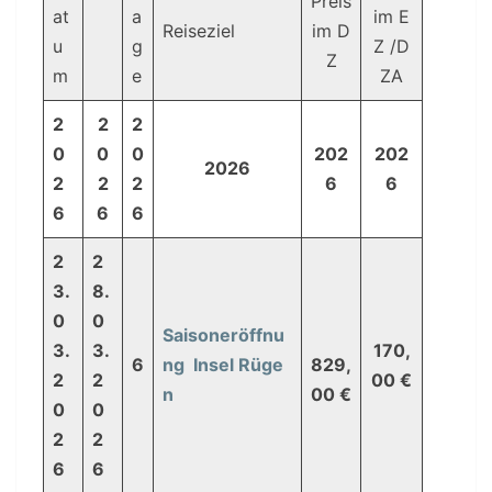
Preis
at
a
im E
Reiseziel
im D
u
g
Z /D
Z
m
e
ZA
2
2
2
0
0
0
202
202
2026
2
2
2
6
6
6
6
6
2
2
3.
8.
0
0
Saisoneröffnu
3.
3.
170,
6
ng Insel Rüge
829,
2
2
00 €
n
00 €
0
0
2
2
6
6