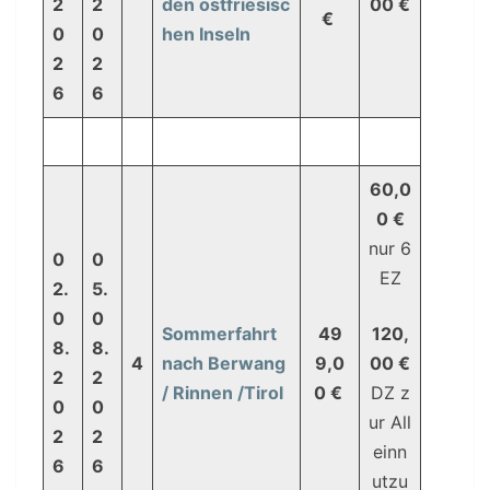
2
2
den ostfriesisc
00 €
€
0
0
hen Inseln
2
2
6
6
60,0
0 €
nur 6
0
0
EZ
2.
5.
0
0
Sommerfahrt
49
120,
8.
8.
4
nach Berwang
9,0
00 €
2
2
/ Rinnen /Tirol
0 €
DZ z
0
0
ur All
2
2
einn
6
6
utzu