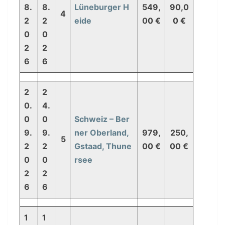
8.
8.
Lüneburger H
549,
90,0
4
2
2
eide
00 €
0 €
0
0
2
2
6
6
2
2
0.
4.
0
0
Schweiz – Ber
9.
9.
ner Oberland,
979,
250,
5
2
2
Gstaad, Thune
00 €
00 €
0
0
rsee
2
2
6
6
1
1