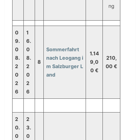
ng
0
1
9.
6.
0
0
Sommerfahrt
1.14
8.
8.
nach Leogang i
210,
8
9,0
2
2
m Salzburger L
00 €
0 €
0
0
and
2
2
6
6
2
2
0.
3.
0
0