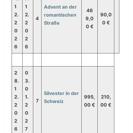
1
1
Advent an der
46
2.
2.
90,0
romantischen
4
9,0
2
2
0 €
Straße
0 €
0
0
2
2
6
6
2
0
8.
3.
1
0
Silvester in der
2.
1.
995,
210,
7
Schweiz
2
2
00 €
00 €
0
0
2
2
6
7